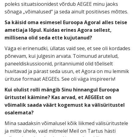
poleks situatsioonidest võrdub AEGEE minu jaoks
sõnaga
„
võimalused” ja seda ainult positiivses mõttes.
Sa käisid oma esimesel Euroopa Agoral alles teise
ametiaja lõpul. Kuidas erines Agora sellest,
millisena olid seda ette kujutanud?
Väga ei erinenudki, üllatas vaid see, et see oli kordades
põnevam, kui julgesin arvata. Toimunud arutelud,
paneeldiskussioonid, pritanniumid olid tõeliselt
huvitavad ja pärast seda usun, et Agora on mu lemmik
ürituse formaat AEGEEs. See oli väga inspireeriv!
Kui olulist rolli mängib Sinu hinnangul Euroopa
üritustel käimine? Kas arvad, et AEGEEst on
võimalik saada väärt kogemust ka välisüritustel
osalemata?
Mina saadaksin võimalusel kõik liikmed välisüritustele
ja mitte ühele, vaid mitmele! Meil on Tartus hästi