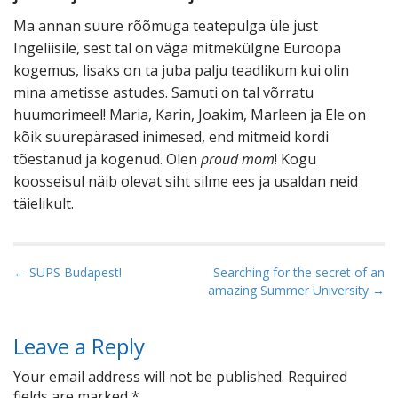
Ma annan suure rõõmuga teatepulga üle just
Ingeliisile, sest tal on väga mitmekülgne Euroopa
kogemus, lisaks on ta juba palju teadlikum kui olin
mina ametisse astudes. Samuti on tal võrratu
huumorimeel! Maria, Karin, Joakim, Marleen ja Ele on
kõik suurepärased inimesed, end mitmeid kordi
tõestanud ja kogenud. Olen
proud mom
! Kogu
koosseisul näib olevat siht silme ees ja usaldan neid
täielikult.
Post navigation
← SUPS Budapest!
Searching for the secret of an
amazing Summer University →
Leave a Reply
Your email address will not be published.
Required
fields are marked
*