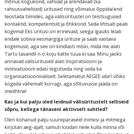
mõnus kogukond, vahvad ja arendavad (ka
rahvusvahelised) üritused ning võimalus õppida/end
teostada tiimides, aga välisüritustel on teistsugused
kontaktid, kompetentsid ja õhkkond. Seda lihtsalt peab
kogema! Eks üritusi on erinevaid, seega igaüks leiab
endale sobiva eesmärgiga ürituse ja saab vastava
kogemuse, aga see on kindlasti miski, mida me alati
Tartu tasandil n-ö koju kätte tuua ei saa. Minu jaoks
annavad välisüritused alati inspiratsiooni ja
motivatsiooni edasi tegutseda ning seda ka
organisatsiooniväliselt. Seletamatut AEGEE
vibe
’i võiks
kogeda vähemalt korragi, aga sõltuvusse jääda on
imelihtne!
Kas ja kui palju oled leidnud välisüritustelt selliseid
sõpru, kellega tänaseni aktiivselt suhtled?
Olen kohanud palju suurepäraseid inimesi ja mitmega
kirjutan aeg-ajalt, samuti loodan neile külla minna või