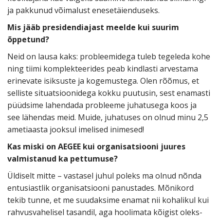
ja pakkunud võimalust enesetäienduseks.
Mis jääb presidendiajast meelde kui suurim
õppetund?
Neid on lausa kaks: probleemidega tuleb tegeleda kohe
ning tiimi komplekteerides peab kindlasti arvestama
erinevate isiksuste ja kogemustega. Olen rõõmus, et
selliste situatsioonidega kokku puutusin, sest enamasti
püüdsime lahendada probleeme juhatusega koos ja
see lähendas meid. Muide
,
juhatuses on olnud minu 2,5
ametiaasta jooksul imelised inimesed!
Kas miski on AEGEE kui organisatsiooni juures
valmistanud ka pettumuse?
Üldiselt mitte
–
vastasel juhul poleks ma olnud nõnda
entusiastlik organisatsiooni panustades. Mõnikord
tekib tunne, et me suudaksime enamat nii kohalikul kui
rahvusvahelisel tasandil, aga hoolimata kõigist oleks-