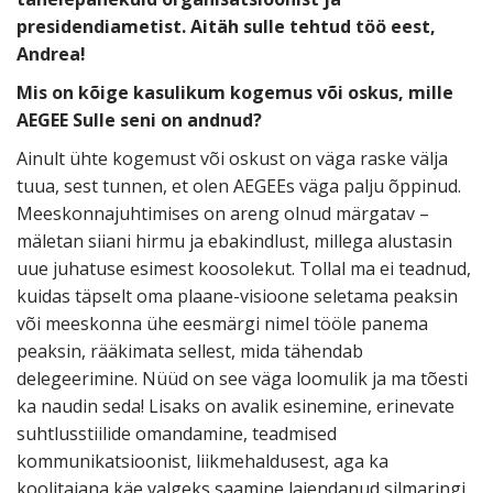
presidendiametist. Aitäh sulle tehtud töö eest,
Andrea!
Mis on kõige kasulikum kogemus või oskus, mille
AEGEE Sulle seni on andnud?
Ainult ühte kogemust või oskust on väga raske välja
tuua, sest tunnen, et olen AEGEEs väga palju õppinud.
Meeskonnajuhtimises on areng olnud märgatav
–
mäletan siiani hirmu ja ebakindlust, millega alustasin
uue juhatuse esimest koosolekut. Tollal ma ei teadnud,
kuidas täpselt oma plaane-visioone seletama peaksin
või meeskonna ühe eesmärgi nimel tööle panema
peaksin, rääkimata sellest, mida tähendab
delegeerimine. Nüüd on see väga loomulik ja ma tõesti
ka naudin seda! Lisaks on avalik esinemine, erinevate
suhtlusstiilide omandamine, teadmised
kommunikatsioonist, liikmehaldusest, aga ka
koolitajana käe valgeks saamine laiendanud silmaringi