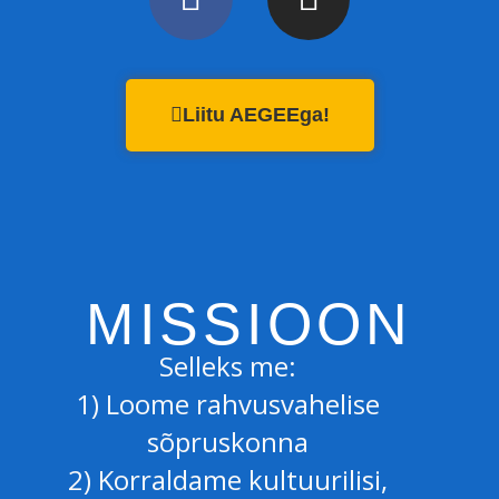
Liitu AEGEEga!
MISSIOON
Selleks me:
1) Loome rahvusvahelise
sõpruskonna
2) Korraldame kultuurilisi,