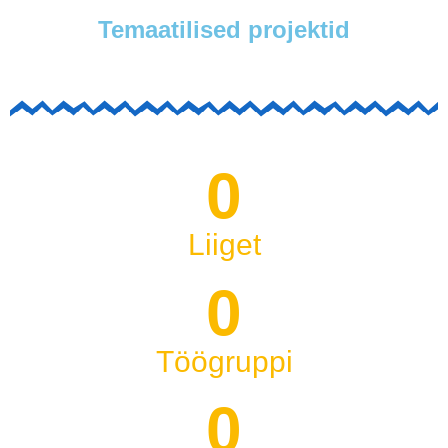
Temaatilised projektid
0
Liiget
0
Töögruppi
0