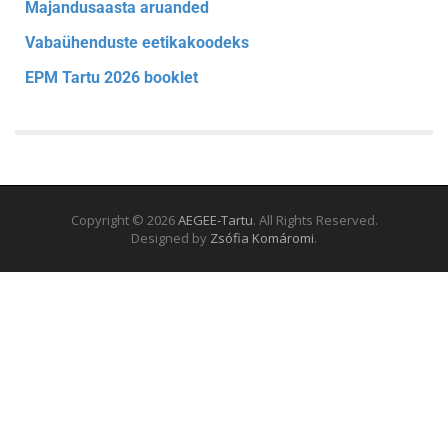
Majandusaasta aruanded
Vabaühenduste eetikakoodeks
EPM Tartu 2026 booklet
Copyright © 2026
AEGEE-Tartu
. All Rights Reserved.
Designed by
Zsófia Komáromi
.