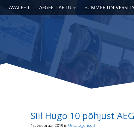
Main menu
Skip to content
AVALEHT
AEGEE-TARTU
SUMMER UNIVERSIT
Siil Hugo 10 põhjust AEG
1st veebruar 2019
in
Uncategorised