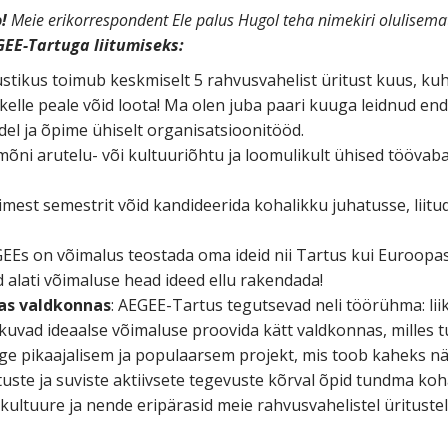
o!
Meie erikorrespondent Ele palus Hugol teha nimekiri olulisem
EGEE-Tartuga liitumiseks:
stikus toimub keskmiselt 5 rahvusvahelist üritust kuus, ku
, kelle peale võid loota! Ma olen juba paari kuuga leidnud e
del ja õpime ühiselt organisatsioonitööd.
n mõni arutelu- või kultuuriõhtu ja loomulikult ühised tööva
simest semestrit võid kandideerida kohalikku juhatusse, lii
GEEs on võimalus teostada oma ideid nii Tartus kui Euroopas
 alati võimaluse head ideed ellu rakendada!
as valdkonnas
: AEGEE-Tartus tegutsevad neli töörühma: lii
akuvad ideaalse võimaluse proovida kätt valdkonnas, milles t
ge pikaajalisem ja populaarsem projekt, mis toob kaheks n
ituste ja suviste aktiivsete tegevuste kõrval õpid tundma koha
ltuure ja nende eripärasid meie rahvusvahelistel üritustel