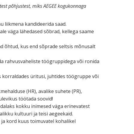
atest põhjustest, miks AEGEE kogukonnaga
hu liikmena kandideerida saad.
ndale väga lähedased sõbrad, kellega saame
bad õhtud, kus end sõprade seltsis mõnusalt
tuda rahvusvaheliste töögruppidega või ronida
 korraldades üritusi, juhtides töögruppe või
kmehalduse (HR), avalike suhete (PR),
ulevikus töötada soovid!
ädalaks kokku inimesed väga erinevatest
likku kultuuri ja teisi aegeekaid.
 ja kord kuus toimuvatel kohalikel