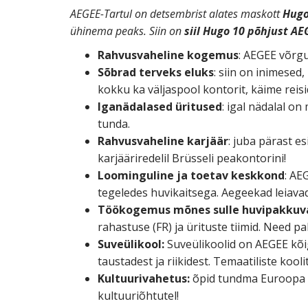
AEGEE-Tartul on detsembrist alates maskott
Hug
ühinema peaks. Siin on
s
iil Hugo 10 põhjust A
Rahvusvaheline kogemus
: AEGEE võrgu
Sõbrad terveks eluks
: siin on inimesed
kokku ka väljaspool kontorit, käime reisi
Iganädalased üritused
: igal nädalal o
tunda.
Rahvusvaheline karjäär
: juba pärast e
karjääriredelil Brüsseli peakontorini!
Loominguline ja toetav keskkond
: AE
tegeledes huvikaitsega. Aegeekad leiavad
Töökogemus mõnes sulle huvipakkuv
rahastuse (FR) ja ürituste tiimid. Need p
Suveülikool:
Suveülikoolid on AEGEE kõi
taustadest ja riikidest. Temaatiliste kool
Kultuurivahetus:
õpid tundma Euroopa ku
kultuuriõhtutel!